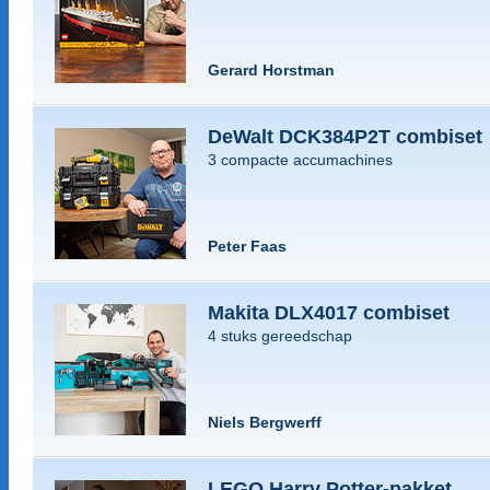
Gerard Horstman
DeWalt DCK384P2T combiset
3 compacte accumachines
Peter Faas
Makita DLX4017 combiset
4 stuks gereedschap
Niels Bergwerff
LEGO Harry Potter-pakket