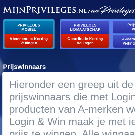
Pri
PRIVILEGES
PRIVILEGES
V
MOBIEL
LIDMAATSCHAP
Abonnement Korting
Contributie Korting
A-Mer
Veilingen
Veilingen
Veilin
Prijswinnaars
Hieronder een greep uit de
prijswinnaars die met Logi
producten van A-merken w
Login & Win maak je met i
prijs te winnen. Alle winna