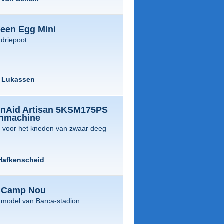
reen Egg Mini
 driepoot
d Lukassen
enAid Artisan 5KSM175PS
nmachine
t voor het kneden van zwaar deeg
Hafkenscheid
 Camp Nou
 model van Barca-stadion