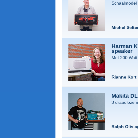
Schaalmodel
Michel Selte
Harman Ka
speaker
Met 200 Wat
Rianne Kort
Makita D
3 draadloze 
Ralph Olisla