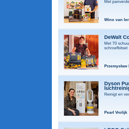
Met panverdel
Wino van Ier
DeWalt C
Met 70 schuur
schroefbitset
Przemysław 
Dyson Pur
luchtreini
Reinigt en ve
Pearl Vrolijk