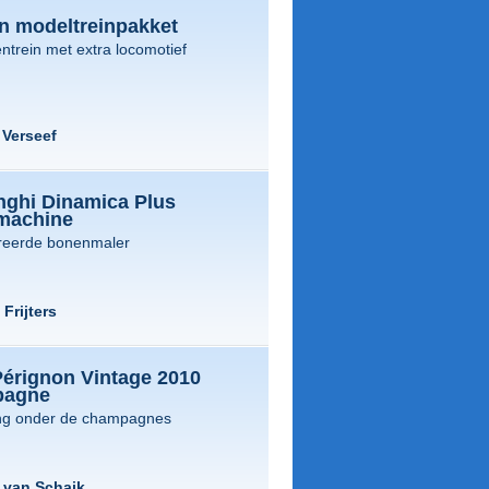
in modeltreinpakket
trein met extra locomotief
Verseef
nghi Dinamica Plus
emachine
reerde bonenmaler
Frijters
érignon Vintage 2010
pagne
ng onder de champagnes
 van Schaik