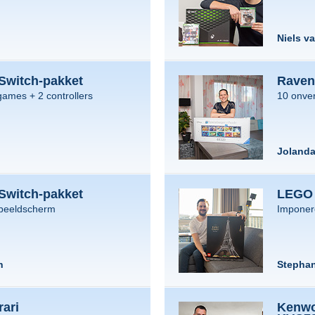
Niels v
Switch-pakket
Raven
ames + 2 controllers
10 onve
Jolanda
Switch-pakket
LEGO 
beeldscherm
Imponer
n
Stephan
ari
Kenwo