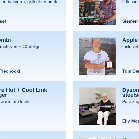
er, bakvorm, grillset en boek
2 fless
sel
Siemen
ombi
Apple
schijven + 40-delige
Inclusie
Piechocki
Tom De
e Hot + Cool Link
Dyson
ger
steels
rwarmt de lucht
Past zui
Elly Mo