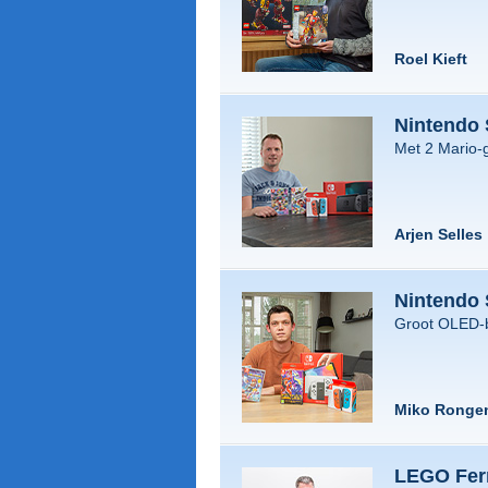
Roel Kieft
Nintendo 
Met 2 Mario-g
Arjen Selles
Nintendo 
Groot OLED-
Miko Ronge
LEGO Ferr