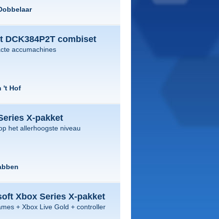
Dobbelaar
t DCK384P2T combiset
cte accumachines
 't Hof
Series X-pakket
p het allerhoogste niveau
abben
oft Xbox Series X-pakket
mes + Xbox Live Gold + controller