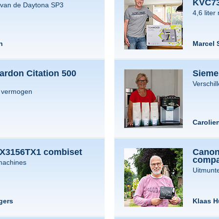
KVC73
 van de Daytona SP3
4,6 lite
n
Marcel 
rdon Citation 500
Sieme
Verschi
t vermogen
Carolie
LX3156TX1 combiset
Canon
compa
machines
Uitmunt
gers
Klaas H