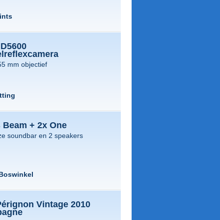
ints
 D5600
elreflexcamera
55 mm objectief
tting
 Beam + 2x One
ze soundbar en 2 speakers
Boswinkel
érignon Vintage 2010
pagne