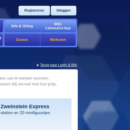
Registreren
Inloggen
Mijn
Info & Uitleg
Lidmaatschap
g
Games
Winkelen
Terug naar Login & Win
ucten van A-merken wonnen.
ren blij verrast met hun prijs,
Zweinstein Express
 station en 20 minifiguurtjes