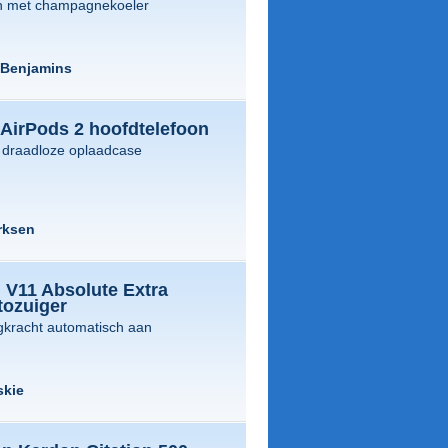
en met champagnekoeler
 Benjamins
 AirPods 2 hoofdtelefoon
f draadloze oplaadcase
rksen
 V11 Absolute Extra
tozuiger
gkracht automatisch aan
skie