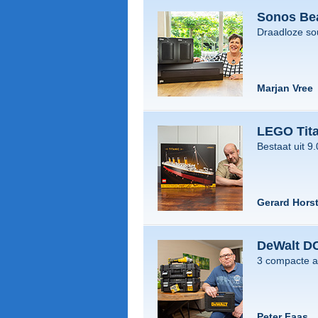
Sonos Be
Draadloze so
Marjan Vree
LEGO Tita
Bestaat uit 9
Gerard Hors
DeWalt D
3 compacte 
Peter Faas