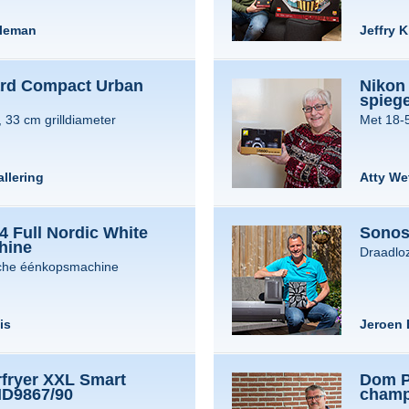
lleman
Jeffry K
ard Compact Urban
Nikon
spieg
 33 cm grilldiameter
Met 18-
llering
Atty We
4 Full Nordic White
Sonos
hine
Draadlo
sche éénkopsmachine
is
Jeroen 
irfryer XXL Smart
Dom P
HD9867/90
cham