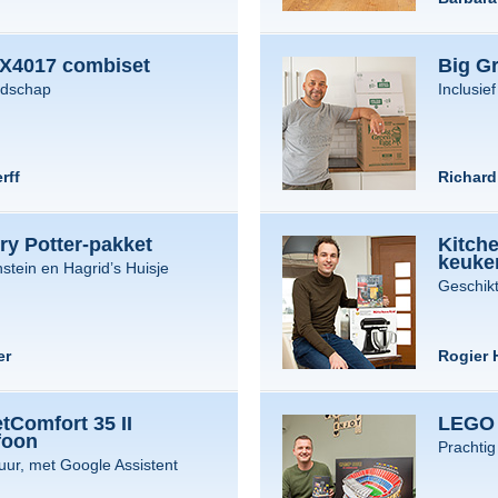
LX4017 combiset
Big G
edschap
Inclusief
rff
Richar
y Potter-pakket
Kitch
keuke
stein en Hagrid’s Huisje
Geschik
er
Rogier 
tComfort 35 II
LEGO
foon
Prachtig
uur, met Google Assistent