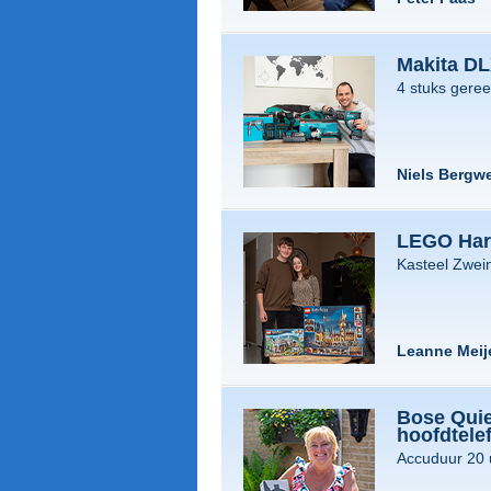
Makita D
4 stuks gere
Niels Bergwe
LEGO Harr
Kasteel Zwein
Leanne Meij
Bose Quie
hoofdtele
Accuduur 20 