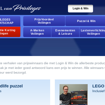
Login & Win
PrijsVoordeel
ILEGES
Puzzel & Win
Veilingen
ATSCHAP
tie Korting
A-Merken
Evenementen
Lastenverlichtin
lingen
Veilingen
& Leisure
Veilingen
te verhalen van prijswinnaars die met Login & Win de allerbeste prod
je met ieder goed antwoord kans een prijs te winnen. Alle winnaars wa
feur werd bezorgd.
dlife puzzel
LEGO 
s
Inclusief