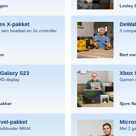
ngen
Lesley 
es X-pakket
DeWal
 een headset en 2e controller
3 compa
en
Bert van
Galaxy S23
Xbox 
 HD-display
Gamen o
Bakker
Sjors N
vel-pakket
Micros
Hulkbuster MK44
Met 2 ga