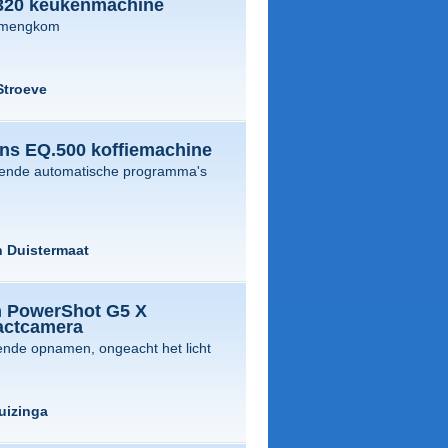
20 keukenmachine
r mengkom
Stroeve
ns EQ.500 koffiemachine
llende automatische programma's
n Duistermaat
 PowerShot G5 X
ctcamera
ende opnamen, ongeacht het licht
uizinga