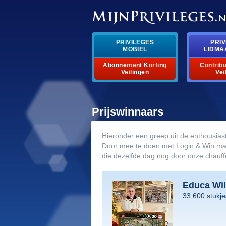
PRIVILEGES
PRIV
MOBIEL
LIDMA
Abonnement Korting
Contribu
Veilingen
Vei
Prijswinnaars
Hieronder een greep uit de enthousias
Door mee te doen met Login & Win maak 
die dezelfde dag nog door onze chauf
Educa Wil
33.600 stukje