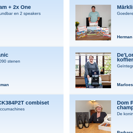
am + 2x One
Märkl
undbar en 2 speakers
Goederen
Herman 
nic
De'Lo
koffi
.090 stenen
Geïnteg
tman
Marloes 
CK384P2T combiset
Dom P
cham
accumachines
De koni
Barbara