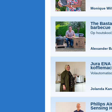
Monique Wi
The Bast
barbecue
Op houtskool,
Alexander Ba
Jura ENA 
koffiemac
Volautomati
Jolanda Kan
Philips A
Sensing 